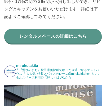
9時～17時の間の３時間から貸し出しができ、リビ
ングとキッチンをお使いいただけます。詳細は下
記よりご確認してみてください。
レンタルスペースの詳細はこちら
miroku.akita
💧『湧水のまち』秋田県美郷町でゆったり過ごせるゲストハ
ウス
💧大人気! 特製スパイスカレー→@mirokukitchen
💧レン
タルスペース利用◎
👇詳しくはURLから！