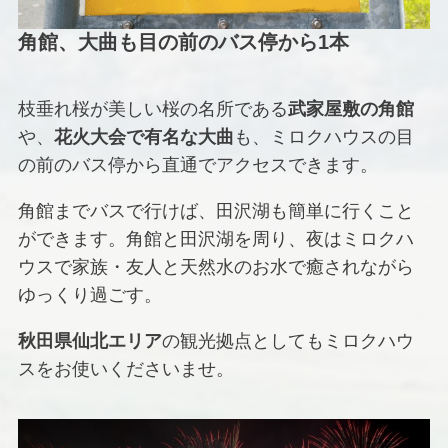
角館、大曲も目の前のバス停から1本
枝垂れ桜が美しい桜の名所である
武家屋敷の角館
や、
花火大会で有名な大曲
も、ミロクハウスの目
の前のバス停から直通でアクセスできます。
角館までバスで行けば、田沢湖も簡単に行くこと
ができます。角館と田沢湖を周り、夜はミロクハ
ウスで家族・友人と天然水のお水で癒されながら
ゆっくり過ごす。
秋田県仙北エリア
の観光拠点としてもミロクハウ
スをお使いくださいませ。